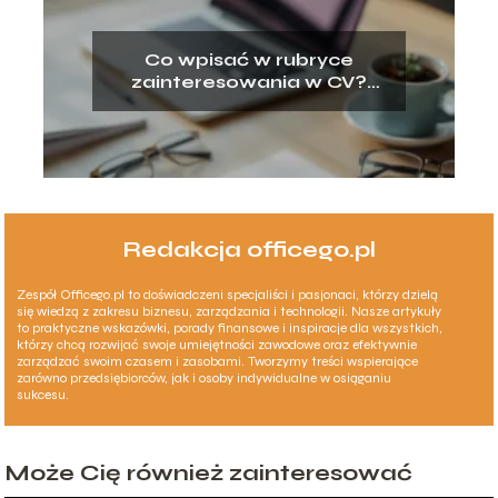
Co wpisać w rubryce
zainteresowania w CV?
Przykłady
Redakcja officego.pl
Zespół Officego.pl to doświadczeni specjaliści i pasjonaci, którzy dzielą
się wiedzą z zakresu biznesu, zarządzania i technologii. Nasze artykuły
to praktyczne wskazówki, porady finansowe i inspiracje dla wszystkich,
którzy chcą rozwijać swoje umiejętności zawodowe oraz efektywnie
zarządzać swoim czasem i zasobami. Tworzymy treści wspierające
zarówno przedsiębiorców, jak i osoby indywidualne w osiąganiu
sukcesu.
Może Cię również zainteresować