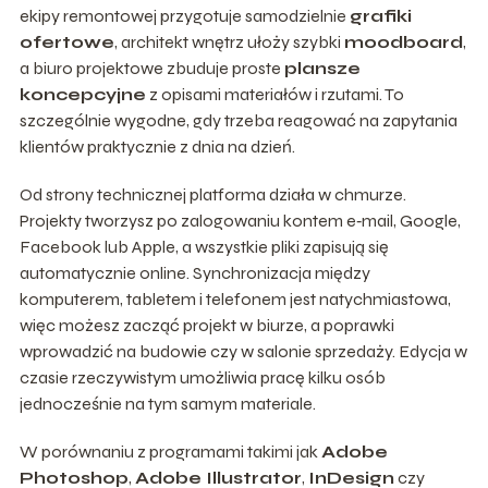
ekipy remontowej przygotuje samodzielnie
grafiki
ofertowe
, architekt wnętrz ułoży szybki
moodboard
,
a biuro projektowe zbuduje proste
plansze
koncepcyjne
z opisami materiałów i rzutami. To
szczególnie wygodne, gdy trzeba reagować na zapytania
klientów praktycznie z dnia na dzień.
Od strony technicznej platforma działa w chmurze.
Projekty tworzysz po zalogowaniu kontem e‑mail, Google,
Facebook lub Apple, a wszystkie pliki zapisują się
automatycznie online. Synchronizacja między
komputerem, tabletem i telefonem jest natychmiastowa,
więc możesz zacząć projekt w biurze, a poprawki
wprowadzić na budowie czy w salonie sprzedaży. Edycja w
czasie rzeczywistym umożliwia pracę kilku osób
jednocześnie na tym samym materiale.
W porównaniu z programami takimi jak
Adobe
Photoshop
,
Adobe Illustrator
,
InDesign
czy