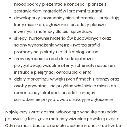
moodboardy, prezentacje koncepcji, plansze z
zestawieniami materiałów i prostymi rzutami,
deweloperzy i pośrednicy nieruchomości – projektują
karty mieszkań, ogłoszenia sprzedaży, plansze
inwestycji i materiały dla biur sprzedaży,
sklepy i hurtownie materiałów budowlanych oraz
salony wyposażenia wnętrz – tworzą grafiki
promocyjne, plakaty, ulotki i katalogi online,
firmy ogrodnicze i architekci krajobrazu –
przygotowują wizualne oferty, schematy nasadzeń,
instrukcje pielęgnacji ogrodu dla klienta,
działy marketingu w większych firmach z branży oraz
osoby prywatne – na przykład właściciele mieszkań
remontujący lokal pod sprzedaż i chcący
samodzielnie przygotować atrakcyjne ogłoszenie.
Największy zwrot z czasu włożonego w naukę narzędzia
pojawia się tam, gdzie materiały wizualne powstają często.
Gdy nie masz budżetu na stałą obsługę graficzną, a trzeba