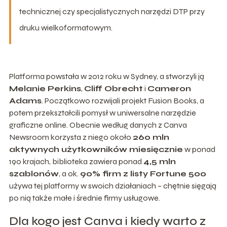
technicznej czy specjalistycznych narzędzi DTP przy
druku wielkoformatowym.
Platforma powstała w 2012 roku w Sydney, a stworzyli ją
Melanie Perkins
,
Cliff Obrecht
i
Cameron
Adams
. Początkowo rozwijali projekt Fusion Books, a
potem przekształcili pomysł w uniwersalne narzędzie
graficzne online. Obecnie według danych z Canva
Newsroom korzysta z niego około
260 mln
aktywnych użytkowników miesięcznie
w ponad
190 krajach, biblioteka zawiera ponad
4,5 mln
szablonów
, a ok.
90% firm z listy Fortune 500
używa tej platformy w swoich działaniach – chętnie sięgają
po nią także małe i średnie firmy usługowe.
Dla kogo jest Canva i kiedy warto z