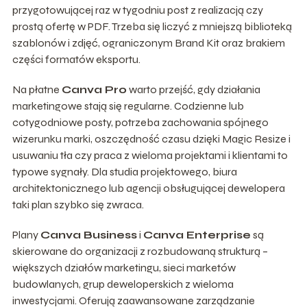
przygotowującej raz w tygodniu post z realizacją czy
prostą ofertę w PDF. Trzeba się liczyć z mniejszą biblioteką
szablonów i zdjęć, ograniczonym Brand Kit oraz brakiem
części formatów eksportu.
Na płatne
Canva Pro
warto przejść, gdy działania
marketingowe stają się regularne. Codzienne lub
cotygodniowe posty, potrzeba zachowania spójnego
wizerunku marki, oszczędność czasu dzięki Magic Resize i
usuwaniu tła czy praca z wieloma projektami i klientami to
typowe sygnały. Dla studia projektowego, biura
architektonicznego lub agencji obsługującej dewelopera
taki plan szybko się zwraca.
Plany
Canva Business
i
Canva Enterprise
są
skierowane do organizacji z rozbudowaną strukturą –
większych działów marketingu, sieci marketów
budowlanych, grup deweloperskich z wieloma
inwestycjami. Oferują zaawansowane zarządzanie