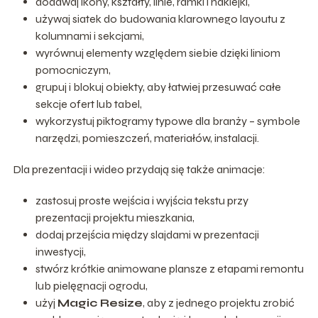
dodawaj ikony, kształty, linie, ramki i naklejki,
używaj siatek do budowania klarownego layoutu z
kolumnami i sekcjami,
wyrównuj elementy względem siebie dzięki liniom
pomocniczym,
grupuj i blokuj obiekty, aby łatwiej przesuwać całe
sekcje ofert lub tabel,
wykorzystuj piktogramy typowe dla branży – symbole
narzędzi, pomieszczeń, materiałów, instalacji.
Dla prezentacji i wideo przydają się także animacje:
zastosuj proste wejścia i wyjścia tekstu przy
prezentacji projektu mieszkania,
dodaj przejścia między slajdami w prezentacji
inwestycji,
stwórz krótkie animowane plansze z etapami remontu
lub pielęgnacji ogrodu,
użyj
Magic Resize
, aby z jednego projektu zrobić