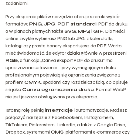
zadaniami.
Przy eksporcie plików narzędzie oferuje szeroki wybór
formatów:
PNG
,
JPG
,
PDF standard
i PDF do druku,
a w planach płatnych także
SVG
,
MP4
i
GIF
. Dla treści
online zwykle wybierasz PNG lub JPG, z kolei ulotki,
katalogi czy proste banery eksportujesz do PDF. Warto
mieć świadomość, że edytor działa głównie w przestrzeni
RGB
, a funkcja „Canva eksport PDF do druku” ma
uproszczone ustawienia – przy wymagającym druku
profesjonalnym pojawiają się ograniczenia związane z
profilem
CMYK
, spadami czy rozdzielczością, co opisuje
się jako
Canva ograniczenia druku
. Format WebP
nie jest jeszcze obsługiwany przy eksporcie.
Istotną rolę pełnią
integracje
i automatyzacje. Możesz
połączyć narzędzie z Facebookiem, Instagramem,
TikTokiem, Pinterestem, LinkedIn, a także z Google Drive,
Dropbox, systemami
CMS
, platformami e‑commerce czy