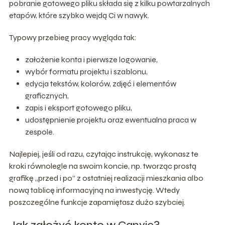
pobranie gotowego pliku składa się z kilku powtarzalnych
etapów, które szybko wejdą Ci w nawyk.
Typowy przebieg pracy wygląda tak:
założenie konta i pierwsze logowanie,
wybór formatu projektu i szablonu,
edycja tekstów, kolorów, zdjęć i elementów
graficznych,
zapis i eksport gotowego pliku,
udostępnienie projektu oraz ewentualna praca w
zespole.
Najlepiej, jeśli od razu, czytając instrukcję, wykonasz te
kroki równolegle na swoim koncie, np. tworząc prostą
grafikę „przed i po” z ostatniej realizacji mieszkania albo
nową tablicę informacyjną na inwestycję. Wtedy
poszczególne funkcje zapamiętasz dużo szybciej.
Jak założyć konto w Canvie?