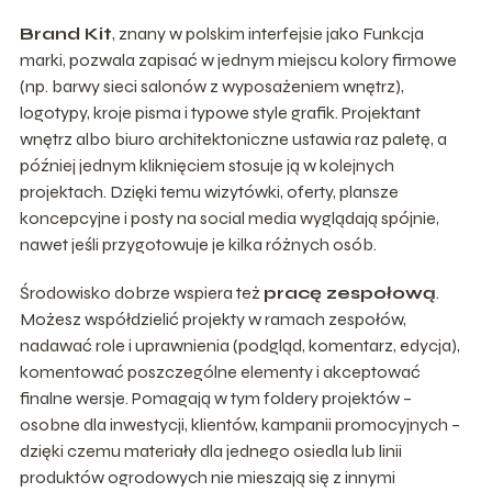
Brand Kit
, znany w polskim interfejsie jako Funkcja
marki, pozwala zapisać w jednym miejscu kolory firmowe
(np. barwy sieci salonów z wyposażeniem wnętrz),
logotypy, kroje pisma i typowe style grafik. Projektant
wnętrz albo biuro architektoniczne ustawia raz paletę, a
później jednym kliknięciem stosuje ją w kolejnych
projektach. Dzięki temu wizytówki, oferty, plansze
koncepcyjne i posty na social media wyglądają spójnie,
nawet jeśli przygotowuje je kilka różnych osób.
Środowisko dobrze wspiera też
pracę zespołową
.
Możesz współdzielić projekty w ramach zespołów,
nadawać role i uprawnienia (podgląd, komentarz, edycja),
komentować poszczególne elementy i akceptować
finalne wersje. Pomagają w tym foldery projektów –
osobne dla inwestycji, klientów, kampanii promocyjnych –
dzięki czemu materiały dla jednego osiedla lub linii
produktów ogrodowych nie mieszają się z innymi