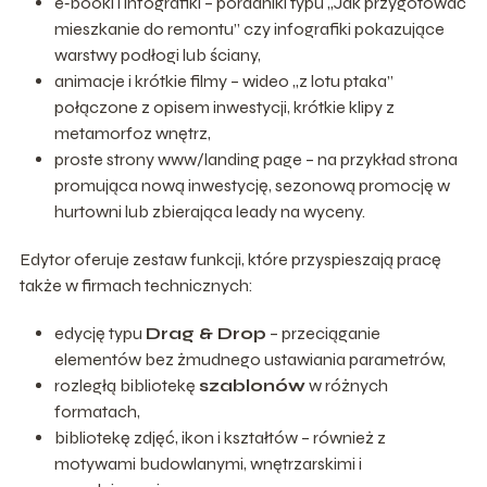
e‑booki i infografiki – poradniki typu „Jak przygotować
mieszkanie do remontu” czy infografiki pokazujące
warstwy podłogi lub ściany,
animacje i krótkie filmy – wideo „z lotu ptaka”
połączone z opisem inwestycji, krótkie klipy z
metamorfoz wnętrz,
proste strony www/landing page – na przykład strona
promująca nową inwestycję, sezonową promocję w
hurtowni lub zbierająca leady na wyceny.
Edytor oferuje zestaw funkcji, które przyspieszają pracę
także w firmach technicznych:
edycję typu
Drag & Drop
– przeciąganie
elementów bez żmudnego ustawiania parametrów,
rozległą bibliotekę
szablonów
w różnych
formatach,
bibliotekę zdjęć, ikon i kształtów – również z
motywami budowlanymi, wnętrzarskimi i