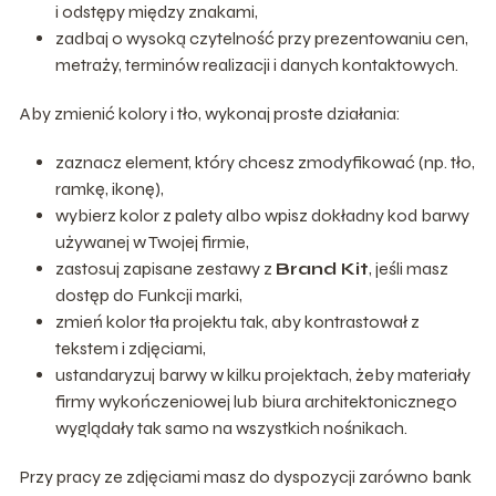
i odstępy między znakami,
zadbaj o wysoką czytelność przy prezentowaniu cen,
metraży, terminów realizacji i danych kontaktowych.
Aby zmienić kolory i tło, wykonaj proste działania:
zaznacz element, który chcesz zmodyfikować (np. tło,
ramkę, ikonę),
wybierz kolor z palety albo wpisz dokładny kod barwy
używanej w Twojej firmie,
zastosuj zapisane zestawy z
Brand Kit
, jeśli masz
dostęp do Funkcji marki,
zmień kolor tła projektu tak, aby kontrastował z
tekstem i zdjęciami,
ustandaryzuj barwy w kilku projektach, żeby materiały
firmy wykończeniowej lub biura architektonicznego
wyglądały tak samo na wszystkich nośnikach.
Przy pracy ze zdjęciami masz do dyspozycji zarówno bank