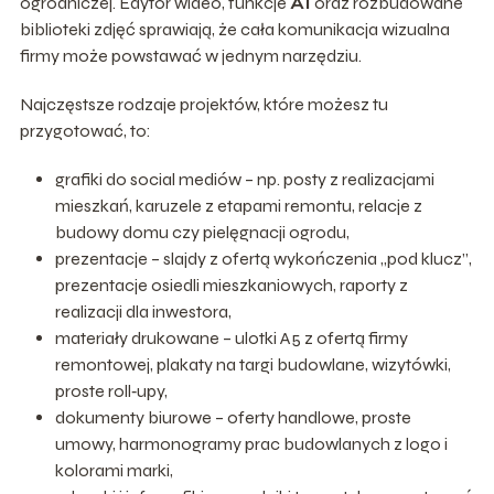
ogrodniczej. Edytor wideo, funkcje
AI
oraz rozbudowane
biblioteki zdjęć sprawiają, że cała komunikacja wizualna
firmy może powstawać w jednym narzędziu.
Najczęstsze rodzaje projektów, które możesz tu
przygotować, to:
grafiki do social mediów – np. posty z realizacjami
mieszkań, karuzele z etapami remontu, relacje z
budowy domu czy pielęgnacji ogrodu,
prezentacje – slajdy z ofertą wykończenia „pod klucz”,
prezentacje osiedli mieszkaniowych, raporty z
realizacji dla inwestora,
materiały drukowane – ulotki A5 z ofertą firmy
remontowej, plakaty na targi budowlane, wizytówki,
proste roll‑upy,
dokumenty biurowe – oferty handlowe, proste
umowy, harmonogramy prac budowlanych z logo i
kolorami marki,