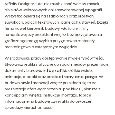
Affinity Designer, tutaj nie musisz znać warstw, masek,
obiektów wektorowych ani zaawansowanej typografii.
Wszystko opiera się na szablonach oraz prostych
suwakach, polach tekstowych i panelach ustawień. Dzięki
temu nawet kierownik budowy, właściciel firmy
remontowej czy projektant wnętrz bez przygotowania
graficznego mogą szybko przygotować materiały
marketingowe o estetycznym wyglądzie.
W środowisku pracy dostępnych jest wiele typów treści.
Stworzysz grafiki statyczne do social mediów, prezentacje,
dokumenty biurowe,
infografiki
, krótkie wideo,
animacje, e‑booki oraz proste
strony one‑page
. W
budownictwie i aranżacji wnętrz przekłada się to na
prezentacje ofert wykończenia „pod klucz”, plansze z
koncepcjami wnętrz, instrukcje montażu, tablice
informacyjne na budowę czy grafiki do ogłoszeń
sprzedaży nieruchomości.