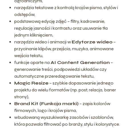
ogrodniczymi,
narzędzia tekstowe z kontrolą krojów pisma, stylów i
odstępów,
podstawową edycję zdjęć – filtry, kadrowanie,
regulację jasności i kontrastu oraz usuwanie tła
jednym kliknięciem,
narzędzia wideo i animacji w
Edytorze wideo
–
przycinanie klipów, przejścia, muzyka, animowane
wejścia tekstu,
funkcje oparte na
AI Content Generation
–
generowanie treści, podpowiedzi układów czy
automatyczne przeredagowanie tekstu,
Magic Resize
– szybkie dopasowanie jednego
projektu do wielu formatów (np. post, relacja, baner
strony),
Brand Kit (Funkcja marki)
– zapis kolorów
firmowych, logo i krojów pisma,
wbudowaną wyszukiwarkę zasobów i szablonów,
która pozwala filtrować po branży, stylu i kolorystyce.