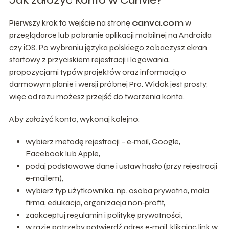
Pierwszy krok to wejście na stronę
canva.com
w
przeglądarce lub pobranie aplikacji mobilnej na Androida
czy iOS. Po wybraniu języka polskiego zobaczysz ekran
startowy z przyciskiem rejestracji i logowania,
propozycjami typów projektów oraz informacją o
darmowym planie i wersji próbnej Pro. Widok jest prosty,
więc od razu możesz przejść do tworzenia konta.
Aby założyć konto, wykonaj kolejno:
wybierz metodę rejestracji – e‑mail, Google,
Facebook lub Apple,
podaj podstawowe dane i ustaw hasło (przy rejestracji
e‑mailem),
wybierz typ użytkownika, np. osoba prywatna, mała
firma, edukacja, organizacja non‑profit,
zaakceptuj regulamin i politykę prywatności,
w razie potrzeby potwierdź adres e‑mail, klikając link w