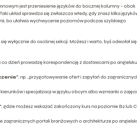
mnowym jest przeniesienie języków do bocznej kolumny – obok
Taki układ sprawdza się zwłaszcza wtedy, gdy znasz kilka języków
 linii, bo ułatwia wychwycenie poziomów podczas szybkiego
się wyłącznie do osobnej sekcji. Możesz i warto, byś odwołał się
a co dzień prowadzę korespondencję z dostawcami po angielsku 
zenie”
, np. „przygotowywanie ofert i zapytań do zagranicznyc
 kierunków i specjalizacji w języku obcym albo wzmianki o zajęc
”
, gdzie możesz wskazać zakończony kurs na poziomie B2 lub C1
nie zagranicznych portali branżowych o architekturze po angielsku