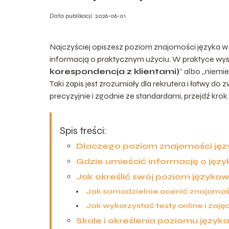
Data publikacji: 2026-06-01
Najczyściej opiszesz poziom znajomości języka w
informacją o praktycznym użyciu. W praktyce wyst
korespondencja z klientami)
” albo „niemie
Taki zapis jest zrozumiały dla rekrutera i łatwy do
precyzyjnie i zgodnie ze standardami, przejdź kro
Spis treści:
Dlaczego poziom znajomości jęz
Gdzie umieścić informację o jęz
Jak określić swój poziom języko
Jak samodzielnie ocenić znajomoś
Jak wykorzystać testy online i zaję
Skale i określenia poziomu język