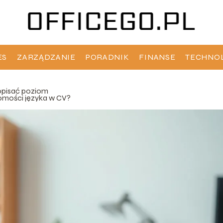
ES
ZARZĄDZANIE
PORADNIK
FINANSE
TECHNO
opisać poziom
omości języka w CV?