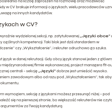
bezpośrednio na liczbę zaproszeń na rozmowę oraz możliwość
y w CV brakuje informacji o językach, wielu pracodawców uzn
ca uwagę na innych kandydatów.
ęzykach w CV?
yraźnie wydzielonej sekcji, np. zatytułowanej
„Języki obce”
ty ogólnych kompetencji. Taki blok jest dziś standardem w
dczenie” czy „Wykształcenie”, i rekruter odruchowo go szuka.
 język w danej rekrutacji. Gdy obcy język stanowi jeden z głów
w międzynarodowej firmie wykonawczej, project managera fit‑ou
znej centrali – sekcję
„Języki”
dobrze jest umieścić wysoko.
aniem zawodowym albo od razu pod „Wykształceniem”, tak aby
 dokumentu.
dym wymogiem, sekcję z językami możesz przesunąć niżej – pod
aleźć się na pierwszej stronie, bo większość rekruterów nie czyt
ych argumentów za Twoją kandydaturą.