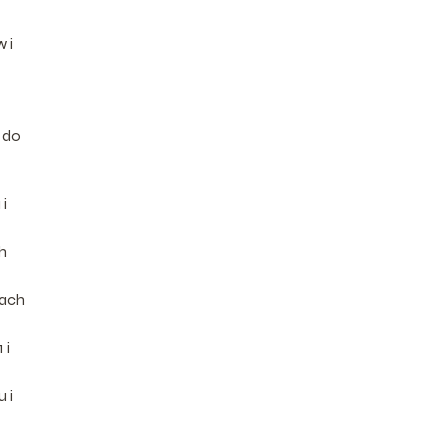
 i
 do
i
h
iach
 i
 i