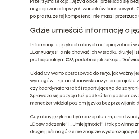
Przejrzysta sekcja „Języki obce” przekłada się 
negocjowania lepszych warunków finansowych. Gd
po prostu, że tej kompetencji nie masz i przerzu
Gdzie umieścić informację o j
Informacje o językach obcych najlepiej zebrać w w
„Languages”, a nie chować ich w środku długiej lis
profesjonalnym
CV
, podobnie jak sekcja „Doświa
Układ CV warto dostosować do tego, jak ważny jest
wymogów – np. na stanowisku inżyniera projektu 
czy koordynatora robót raportującego do zagranic
Sprawdza się pozycja tuż pod krótkim podsumow
menedżer widział poziom języka bez przewijania
Gdy obcy język ma być raczej atutem, a nie twar
„Doświadczenie” i „Umiejętności”. I tak powinna zn
drugiej, jeśli na górze nie znajdzie wystarczając