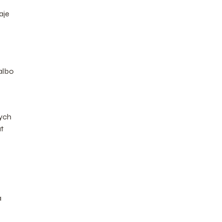
aje
albo
nych
t
a