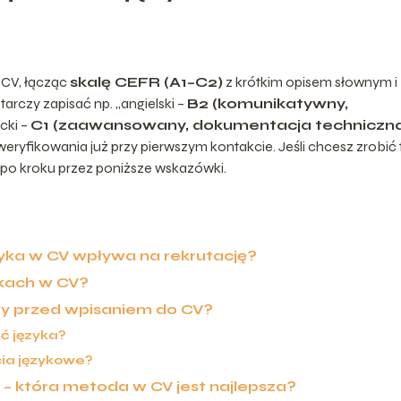
 CV, łącząc
skalę CEFR (A1–C2)
z krótkim opisem słownym i
arczy zapisać np. „angielski –
B2 (komunikatywny,
cki –
C1 (zaawansowany, dokumentacja techniczn
 zweryfikowania już przy pierwszym kontakcie. Jeśli chcesz zrobić 
k po kroku przez poniższe wskazówki.
yka w CV wpływa na rekrutację?
ykach w CV?
wy przed wpisaniem do CV?
ć języka?
cia językowe?
a – która metoda w CV jest najlepsza?