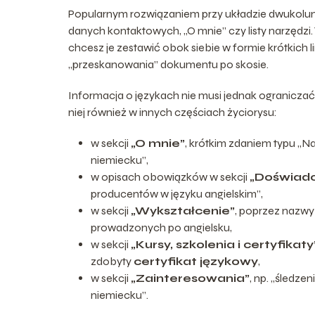
Popularnym rozwiązaniem przy układzie dwukolu
danych kontaktowych, „O mnie” czy listy narzędzi. 
chcesz je zestawić obok siebie w formie krótkich
„przeskanowania” dokumentu po skosie.
Informacja o językach nie musi jednak ograniczać 
niej również w innych częściach życiorysu:
w sekcji
„O mnie”
, krótkim zdaniem typu „N
niemiecku”,
w opisach obowiązków w sekcji
„Doświadc
producentów w języku angielskim”,
w sekcji
„Wykształcenie”
, poprzez nazwy
prowadzonych po angielsku,
w sekcji
„Kursy, szkolenia i certyfikaty
zdobyty
certyfikat językowy
,
w sekcji
„Zainteresowania”
, np. „śledze
niemiecku”.