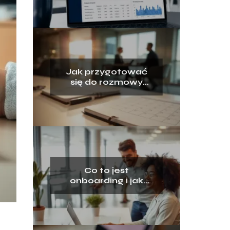
rozwoju firmy
Jak przygotować
się do rozmowy
rocznej z
przełożonym?
Co to jest
onboarding i jak
wygląda pierwszy
dzień w nowej
pracy?