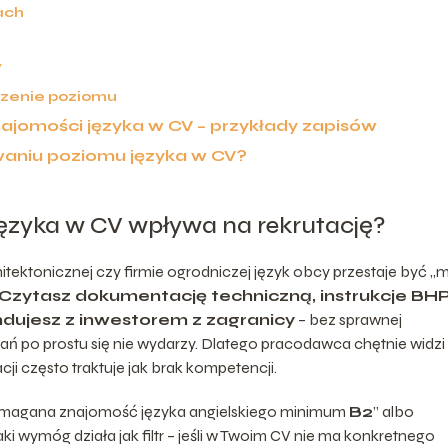
ach
V
dzenie poziomu
ajomości języka w CV – przykłady zapisów
waniu poziomu języka w CV?
ęzyka w CV wpływa na rekrutację?
tektonicznej czy firmie ogrodniczej język obcy przestaje być „
Czytasz dokumentację techniczną, instrukcje BHP
ndujesz z inwestorem z zagranicy
– bez sprawnej
ań po prostu się nie wydarzy. Dlatego pracodawca chętnie widzi
cji często traktuje jak brak kompetencji.
„wymagana znajomość języka angielskiego minimum
B2
” albo
Taki wymóg działa jak filtr – jeśli w Twoim CV nie ma konkretnego