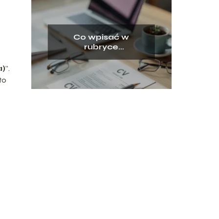
Co wpisać w
rubryce
zainteresowania w
CV? Przykłady
a)
”.
to