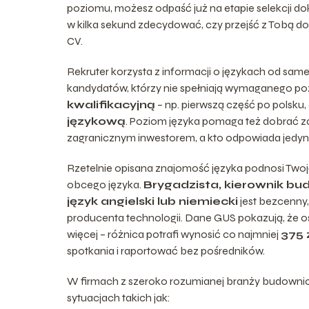
poziomu, możesz odpaść już na etapie selekcji do
w kilka sekund zdecydować, czy przejść z Tobą do
CV.
Rekruter korzysta z informacji o językach od same
kandydatów, którzy nie spełniają wymaganego poz
kwalifikacyjną
– np. pierwszą część po polsku,
językową
. Poziom języka pomaga też dobrać z
zagranicznym inwestorem, a kto odpowiada jedyn
Rzetelnie opisana znajomość języka podnosi Twoj
obcego języka.
Brygadzista, kierownik bud
język angielski lub niemiecki
jest bezcenny,
producenta technologii. Dane GUS pokazują, że os
więcej – różnica potrafi wynosić co najmniej
375 
spotkania i raportować bez pośredników.
W firmach z szeroko rozumianej branży budownict
sytuacjach takich jak: