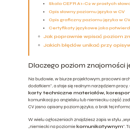
Skala CEFR A1–C2 w prostych słow
Opis słowny poziomu języka w CV
Opis graficzny poziomu języka w C
Certyfikaty językowe jako potwier
Jak poprawnie wpisać poziom zn
Jakich błędów unikać przy opisy
Dlaczego poziom znajomości j
Na budowie, w biurze projektowym, pracowni archi
dodatkiem”, a staje się realnym narzędziem pracy.
karty techniczne materiałów, korespo
komunikacji po angielsku lub niemiecku część zad
CV jasno opisany poziom języka, a brak tej informa
W wielu ogłoszeniach znajdziesz zapis w stylu 
„niemiecki na poziomie
komunikatywnym
”. 