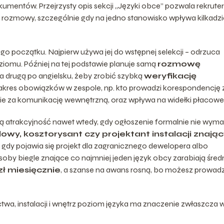
kumentów. Przejrzysty opis sekcji „Języki obce” pozwala rekrute
 rozmowy, szczególnie gdy na jedno stanowisko wpływa kilkadzi
go początku. Najpierw używa jej do wstępnej selekcji – odrzuca
iomu. Później na tej podstawie planuje samą
rozmowę
 a drugą po angielsku, żeby zrobić szybką
weryfikację
akres obowiązków w zespole, np. kto prowadzi korespondencję 
ie za komunikację wewnętrzną, oraz wpływa na widełki płacowe
ą atrakcyjność nawet wtedy, gdy ogłoszenie formalnie nie wym
owy, kosztorysant czy projektant instalacji znając
 gdy pojawia się projekt dla zagranicznego dewelopera albo
oby biegle znające co najmniej jeden język obcy zarabiają śred
zł miesięcznie
, a szanse na awans rosną, bo możesz prowad
wa, instalacji i wnętrz poziom języka ma znaczenie zwłaszcza 