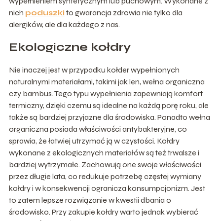
wypełnieniem syntetycznym lub puchowym. Wykonane z
nich
poduszki
to gwarancja zdrowia nie tylko dla
alergików, ale dla każdego z nas.
Ekologiczne kołdry
Nie inaczej jest w przypadku kołder wypełnionych
naturalnymi materiałami, takimi jak len, wełna organiczna
czy bambus. Tego typu wypełnienia zapewniają komfort
termiczny, dzięki czemu są idealne na każdą porę roku, ale
także są bardziej przyjazne dla środowiska. Ponadto wełna
organiczna posiada właściwości antybakteryjne, co
sprawia, że łatwiej utrzymać ją w czystości. Kołdry
wykonane z ekologicznych materiałów są też trwalsze i
bardziej wytrzymałe. Zachowują one swoje właściwości
przez długie lata, co redukuje potrzebę częstej wymiany
kołdry i w konsekwencji ogranicza konsumpcjonizm. Jest
to zatem lepsze rozwiązanie w kwestii dbania o
środowisko. Przy zakupie kołdry warto jednak wybierać