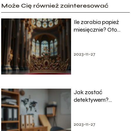
Może Cię również zainteresować
Ile zarabia papież
miesięcznie? Oto
szczegóły jego
wynagrodzenia
2023-11-27
Jak zostać
detektywem?
Praktyczny
poradnik krok po
kroku
2023-11-27