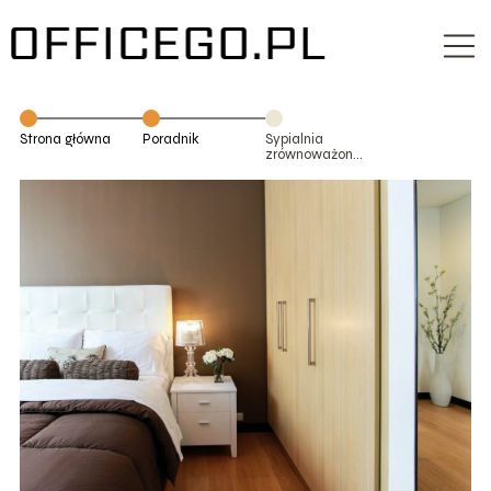
Strona główna
Poradnik
Sypialnia
zrównoważona
ekologicznie:
ekologiczne
opcje poduszek,
kołder i pościeli