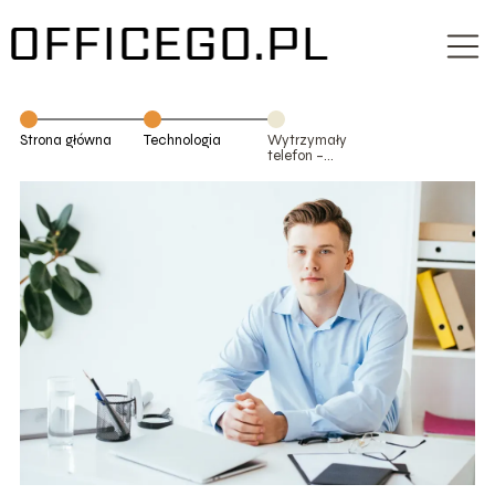
Strona główna
Technologia
Wytrzymały
telefon –
idealny wybór
dla podróżników