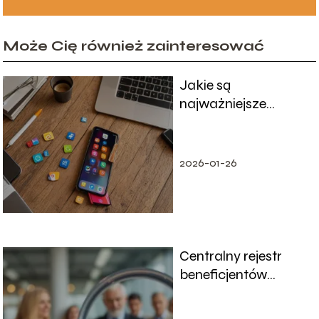
Może Cię również zainteresować
Jakie są
najważniejsze
funkcje w
nowoczesnych
smartfonach?
2026-01-26
Centralny rejestr
beneficjentów
rzeczywistych – co
warto wiedzieć?