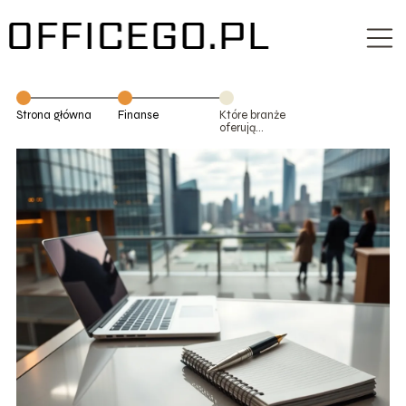
Strona główna
Finanse
Które branże
oferują
najwyższe
zarobki?