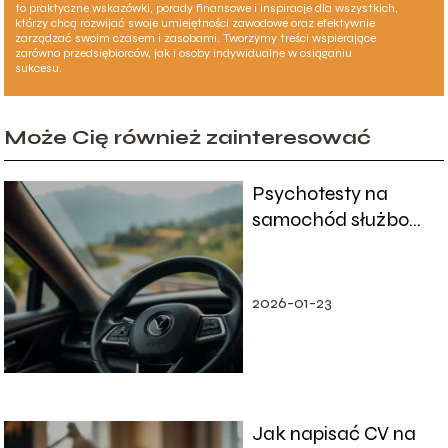
to praktyczne wskazówki, porady finansowe i inspiracje dla wszystkich,
którzy chcą rozwijać swoje umiejętności zawodowe oraz efektywnie
zarządzać swoim czasem i zasobami. Tworzymy treści wspierające
zarówno przedsiębiorców, jak i osoby indywidualne w osiąganiu
sukcesu.
Może Cię również zainteresować
Psychotesty na
samochód służbowy
– jak wyglądają?
2026-01-23
Jak napisać CV na