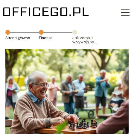
Strona główna
Finanse
Jak zarobki
wpływają na
przyszłą
emeryturę?