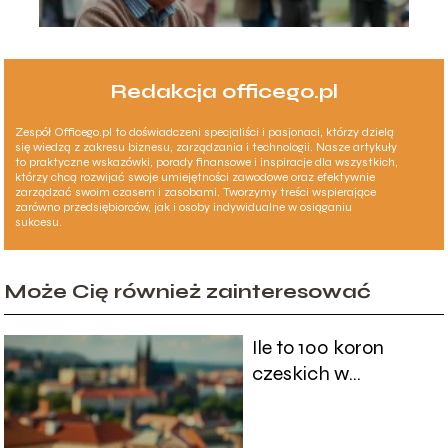
Redakcja officego.pl
Zespół Officego.pl to doświadczeni specjaliści i pasjonaci, którzy dzielą
się wiedzą z zakresu biznesu, zarządzania i technologii. Nasze artykuły
to praktyczne wskazówki, porady finansowe i inspiracje dla wszystkich,
którzy chcą rozwijać swoje umiejętności zawodowe oraz efektywnie
zarządzać swoim czasem i zasobami. Tworzymy treści wspierające
zarówno przedsiębiorców, jak i osoby indywidualne w osiąganiu
sukcesu.
Może Cię również zainteresować
Ile to 100 koron
czeskich w
złotówkach?
Sprawdź aktualny