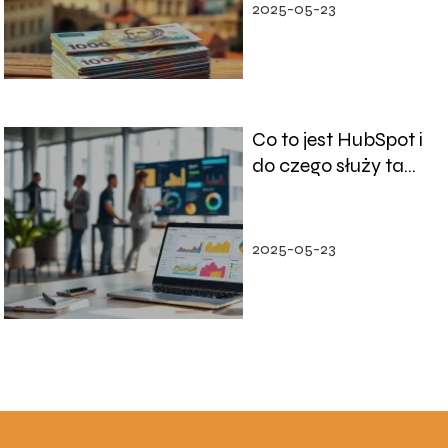
kurs!
2025-05-23
Co to jest HubSpot i
do czego służy ta
platforma?
2025-05-23