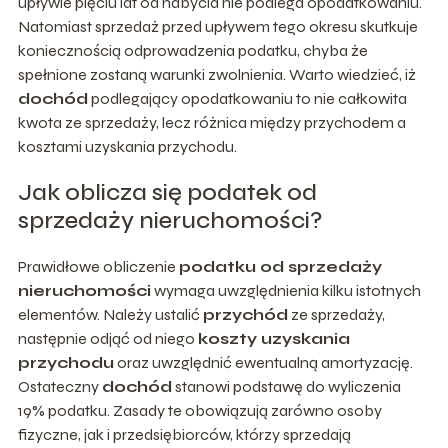
upływie pięciu lat od nabycia nie podlega opodatkowaniu.
Natomiast sprzedaż przed upływem tego okresu skutkuje
koniecznością odprowadzenia podatku, chyba że
spełnione zostaną warunki zwolnienia. Warto wiedzieć, iż
dochód
podlegający opodatkowaniu to nie całkowita
kwota ze sprzedaży, lecz różnica między przychodem a
kosztami uzyskania przychodu.
Jak oblicza się podatek od
sprzedaży nieruchomości?
Prawidłowe obliczenie
podatku od sprzedaży
nieruchomości
wymaga uwzględnienia kilku istotnych
elementów. Należy ustalić
przychód
ze sprzedaży,
następnie odjąć od niego
koszty uzyskania
przychodu
oraz uwzględnić ewentualną amortyzację.
Ostateczny
dochód
stanowi podstawę do wyliczenia
19% podatku. Zasady te obowiązują zarówno osoby
fizyczne, jak i przedsiębiorców, którzy sprzedają