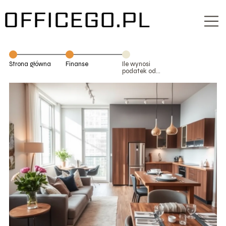
Strona główna
Finanse
Ile wynosi
podatek od
sprzedaży
mieszkania?