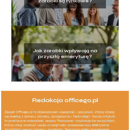
zarobki są rynkowe?
Jak zarobki wpływają na
przyszłą emeryturę?
Redakcja officego.pl
Zespół Officego.pl to doświadczeni specjaliści i pasjonaci, którzy dzielą
się wiedzą z zakresu biznesu, zarządzania i technologii. Nasze artykuły
to praktyczne wskazówki, porady finansowe i inspiracje dla wszystkich,
którzy chcą rozwijać swoje umiejętności zawodowe oraz efektywnie
zarządzać swoim czasem i zasobami. Tworzymy treści wspierające