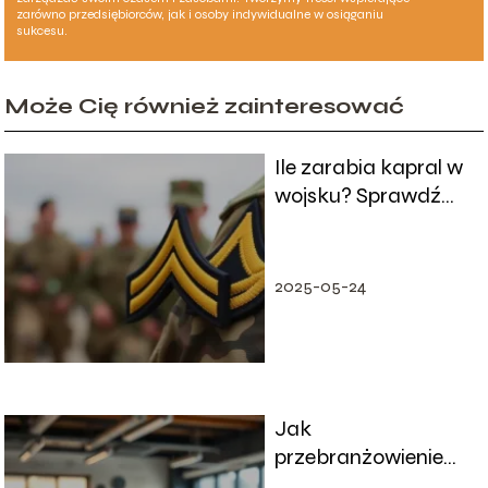
zarówno przedsiębiorców, jak i osoby indywidualne w osiąganiu
sukcesu.
Może Cię również zainteresować
Ile zarabia kapral w
wojsku? Sprawdź
aktualne stawki!
2025-05-24
Jak
przebranżowienie
wpływa na poziom