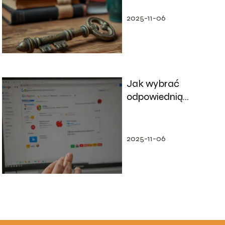
2025-11-06
Jak wybrać
odpowiednią
przeglądarkę
internetową do
swoich potrzeb?
2025-11-06