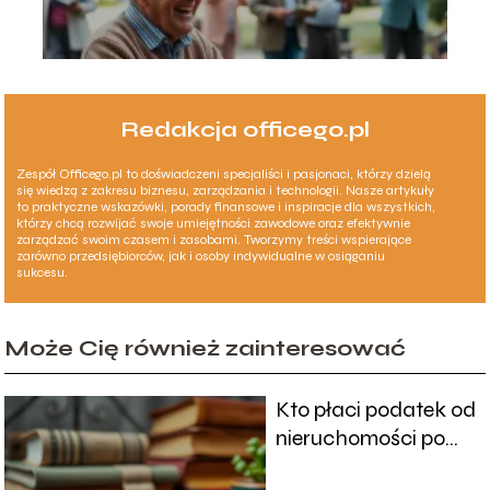
Redakcja officego.pl
Zespół Officego.pl to doświadczeni specjaliści i pasjonaci, którzy dzielą
się wiedzą z zakresu biznesu, zarządzania i technologii. Nasze artykuły
to praktyczne wskazówki, porady finansowe i inspiracje dla wszystkich,
którzy chcą rozwijać swoje umiejętności zawodowe oraz efektywnie
zarządzać swoim czasem i zasobami. Tworzymy treści wspierające
zarówno przedsiębiorców, jak i osoby indywidualne w osiąganiu
sukcesu.
Może Cię również zainteresować
Kto płaci podatek od
nieruchomości po
śmierci właściciela?