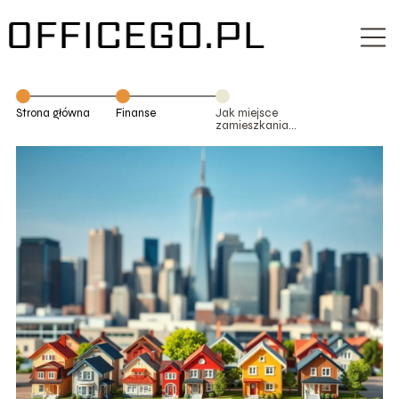
Strona główna
Finanse
Jak miejsce
zamieszkania
wpływa na
wysokość
zarobków?