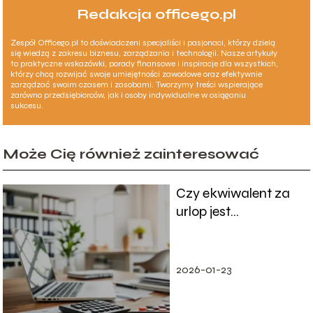
Redakcja officego.pl
Zespół Officego.pl to doświadczeni specjaliści i pasjonaci, którzy dzielą
się wiedzą z zakresu biznesu, zarządzania i technologii. Nasze artykuły
to praktyczne wskazówki, porady finansowe i inspiracje dla wszystkich,
którzy chcą rozwijać swoje umiejętności zawodowe oraz efektywnie
zarządzać swoim czasem i zasobami. Tworzymy treści wspierające
zarówno przedsiębiorców, jak i osoby indywidualne w osiąganiu
sukcesu.
Może Cię również zainteresować
Czy ekwiwalent za
urlop jest
opodatkowany?
2026-01-23