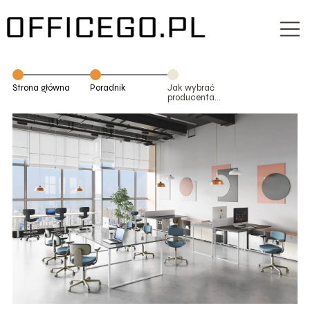
Strona główna
Poradnik
Jak wybrać
producenta
mebli biurowych
do
nowoczesnego
biura, gabinetu
lub przestrzeni
coworkingowej?