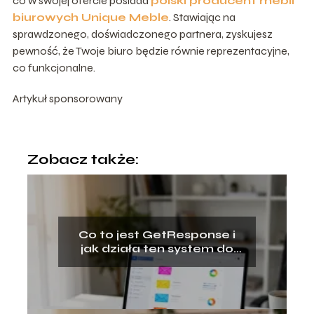
co w swojej ofercie posiada
polski producent mebli
biurowych Unique Meble
. Stawiając na
sprawdzonego, doświadczonego partnera, zyskujesz
pewność, że Twoje biuro będzie równie reprezentacyjne,
co funkcjonalne.
Artykuł sponsorowany
Zobacz także:
Co to jest GetResponse i
jak działa ten system do
e‑mail marketingu?