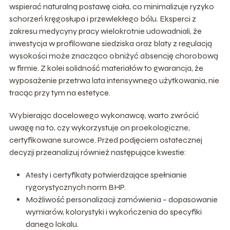
wspierać naturalną postawę ciała, co minimalizuje ryzyko
schorzeń kręgosłupa i przewlekłego bólu. Eksperci z
zakresu medycyny pracy wielokrotnie udowadniali, że
inwestycja w profilowane siedziska oraz blaty z regulacją
wysokości może znacząco obniżyć absencję chorobową
w firmie. Z kolei solidność materiałów to gwarancja, że
wyposażenie przetrwa lata intensywnego użytkowania, nie
tracąc przy tym na estetyce.
Wybierając docelowego wykonawcę, warto zwrócić
uwagę na to, czy wykorzystuje on proekologiczne,
certyfikowane surowce. Przed podjęciem ostatecznej
decyzji przeanalizuj również następujące kwestie:
Atesty i certyfikaty potwierdzające spełnianie
rygorystycznych norm BHP.
Możliwość personalizacji zamówienia – dopasowanie
wymiarów, kolorystyki i wykończenia do specyfiki
danego lokalu.