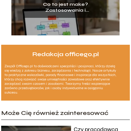
Co to jest make?
Zastosowania i
podstawowe znaczenie
Redakcja officego.pl
Zespół Officego.pl to doświadczeni specjaliści i pasjonaci, którzy dzielą
się wiedzą z zakresu biznesu, zarządzania i technologii. Nasze artykuły
to praktyczne wskazówki, porady finansowe i inspiracje dla wszystkich,
którzy chcą rozwijać swoje umiejętności zawodowe oraz efektywnie
zarządzać swoim czasem i zasobami. Tworzymy treści wspierające
zarówno przedsiębiorców, jak i osoby indywidualne w osiąganiu
sukcesu.
Może Cię również zainteresować
Czy pracodawca