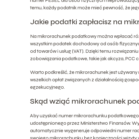
numer PESEL dla osób fizycznych nieprowadzących
temu, każdy podatnik może mieć pewność, że jeg
Jakie podatki zapłacisz na mi
Na mikrorachunek podatkowy można wpłacać róż
wszystkim podatek dochodowy od osób fizycznyc
od towarów i usług (VAT). Dzięki temu rozwiązani
zobowiązania podatkowe, takie jak akcyza, PCC c
Warto podkreślić, że mikrorachunek jest używany 
wszelkich opłat związanych z działalnością gospo
egzekucyjnego.
Skąd wziąć mikrorachunek po
Aby uzyskać numer mikrorachunku podatkowego,
udostępnionego przez Ministerstwo Finansów. Wy
automatycznie wygeneruje odpowiedni numer rach
swojego mikrorachunku bez konieczności wizyty