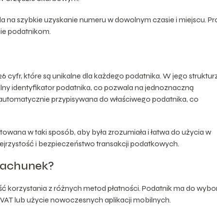
la na szybkie uzyskanie numeru w dowolnym czasie i miejscu. P
ycie podatnikom.
cyfr, które są unikalne dla każdego podatnika. W jego struktur
alny identyfikator podatnika, co pozwala na jednoznaczną
st automatycznie przypisywana do właściwego podatnika, co
owana w taki sposób, aby była zrozumiała i łatwa do użycia w
ejrzystość i bezpieczeństwo transakcji podatkowych.
orachunek?
ć korzystania z różnych metod płatności. Podatnik ma do wybo
 VAT lub użycie nowoczesnych aplikacji mobilnych.