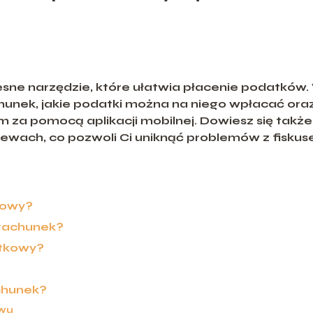
ne narzędzie, które ułatwia płacenie podatków.
chunek, jakie podatki można na niego wpłacać ora
 za pomocą aplikacji mobilnej. Dowiesz się także
lewach, co pozwoli Ci uniknąć problemów z fiskus
kowy?
orachunek?
atkowy?
chunek?
ewu