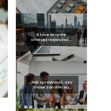
dostaniesz?
Które branże
oferują najwyższe
zarobki?
Jak sprawdzić, czy
moje zarobki są
rynkowe?