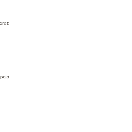
m
oraz
opcja