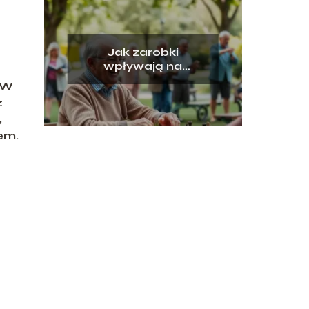
Jak zarobki
wpływają na
przyszłą emeryturę?
 W
z
,
em.