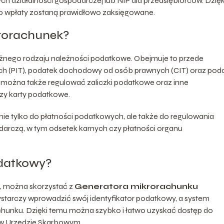
 działalności gospodarczej lub NIP dla przedsiębiorców. Dzięk
o wpłaty zostaną prawidłowo zaksięgowane.
krorachunek?
nego rodzaju należności podatkowe. Obejmuje to przede
h (PIT), podatek dochodowy od osób prawnych (CIT) oraz pod
u można także regulować zaliczki podatkowe oraz inne
zy karty podatkowe.
nie tylko do płatności podatkowych, ale także do regulowania
darczą, w tym odsetek karnych czy płatności organu
datkowy?
 można skorzystać z
Generatora mikrorachunku
starczy wprowadzić swój identyfikator podatkowy, a system
unku. Dzięki temu można szybko i łatwo uzyskać dostęp do
 w Urzędzie Skarbowym.