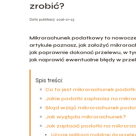
zrobić?
Data publikacji: 2026-01-23
Mikrorachunek podatkowy to nowoczes
artykule poznasz, jak założyć mikrora
jak poprawnie dokonać przelewu, w tym
jak naprawić ewentualne błędy w prze
Spis treści:
Co to jest mikrorachunek podat
Jakie podatki zapłacisz na mikr
Skąd wziąć mikrorachunek pod
Jak wygląda mikrorachunek?
Jak zapłacić podatki na mikrora
Użycie aplikacji mobilnej do przel