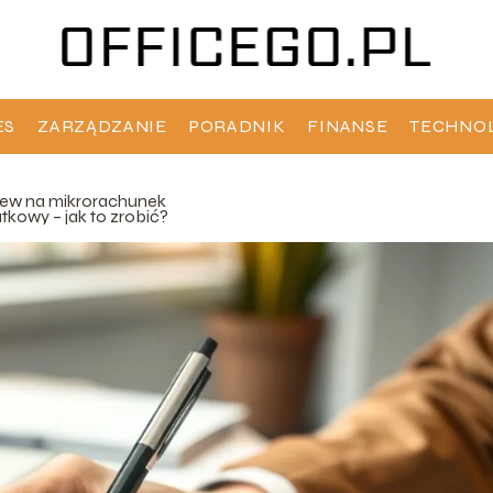
ES
ZARZĄDZANIE
PORADNIK
FINANSE
TECHNO
lew na mikrorachunek
tkowy – jak to zrobić?