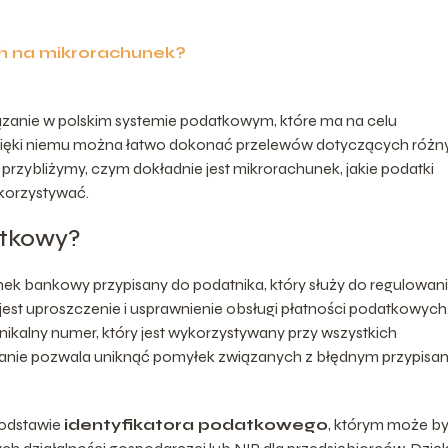
h na mikrorachunek?
anie w polskim systemie podatkowym, które ma na celu
zięki niemu można łatwo dokonać przelewów dotyczących różn
zybliżymy, czym dokładnie jest mikrorachunek, jakie podatki
korzystywać.
atkowy?
ek bankowy przypisany do podatnika, który służy do regulowan
t uproszczenie i usprawnienie obsługi płatności podatkowych
ikalny numer, który jest wykorzystywany przy wszystkich
zanie pozwala uniknąć pomyłek związanych z błędnym przypisa
podstawie
identyfikatora podatkowego
, którym może b