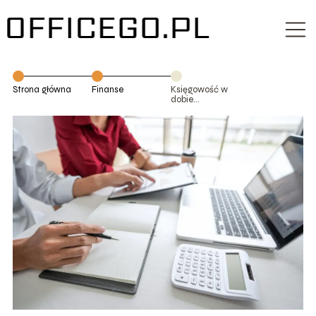
Strona główna
Finanse
Księgowość w
dobie
automatyzacji
– jakie szkolenia
warto zrobić, by
nie zostać w
tyle