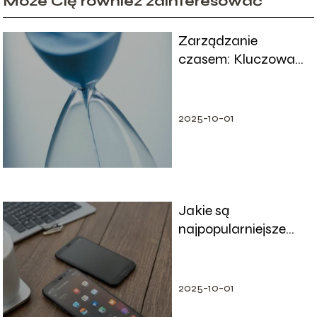
Może Cię również zainteresować
Zarządzanie
czasem: Kluczowa
umiejętność dla
osiągnięcia sukcesu
2025-10-01
Jakie są
najpopularniejsze
technologie
używane w
smartfonach?
2025-10-01