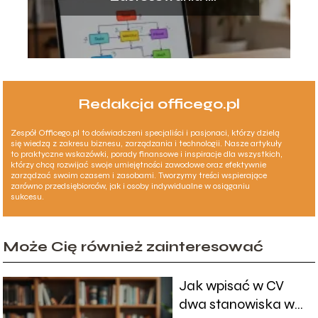
podstawowe znaczenie
Redakcja officego.pl
Zespół Officego.pl to doświadczeni specjaliści i pasjonaci, którzy dzielą
się wiedzą z zakresu biznesu, zarządzania i technologii. Nasze artykuły
to praktyczne wskazówki, porady finansowe i inspiracje dla wszystkich,
którzy chcą rozwijać swoje umiejętności zawodowe oraz efektywnie
zarządzać swoim czasem i zasobami. Tworzymy treści wspierające
zarówno przedsiębiorców, jak i osoby indywidualne w osiąganiu
sukcesu.
Może Cię również zainteresować
Jak wpisać w CV
dwa stanowiska w